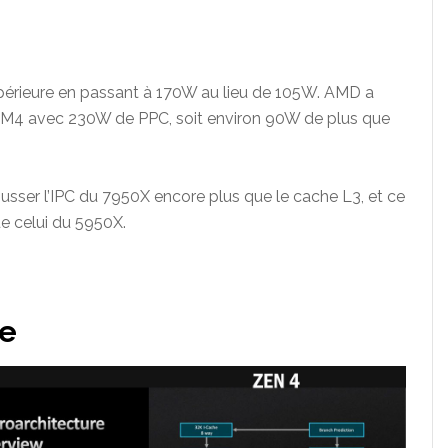
périeure en passant à 170W au lieu de 105W. AMD a
AM4 avec 230W de PPC, soit environ 90W de plus que
sser l’IPC du 7950X encore plus que le cache L3, et ce
e celui du 5950X.
te