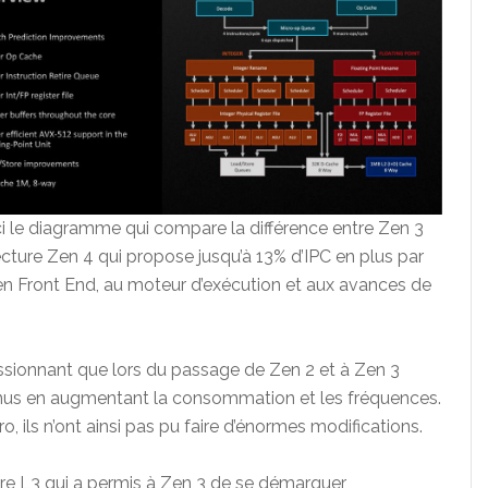
i le diagramme qui compare la différence entre Zen 3
tecture Zen 4 qui propose jusqu’à 13% d’IPC en plus par
 en Front End, au moteur d’exécution et aux avances de
pressionnant que lors du passage de Zen 2 et à Zen 3
enus en augmentant la consommation et les fréquences.
ils n’ont ainsi pas pu faire d’énormes modifications.
re L3 qui a permis à Zen 3 de se démarquer