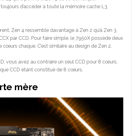
toujours d’accéder à toute la mémoire cache L3,
férent. Zen 4 ressemble davantage à Zen 2 qu’à Zen 3,
 CCX par CCD. Pour faire simple, le 7950X possède deux
cœurs chaque. C’est similaire au design de Zen 2.
CD, vous avez au contraire un seul CCD pour 8 cœurs,
aque CCD étant constitué de 8 cœurs.
arte mère