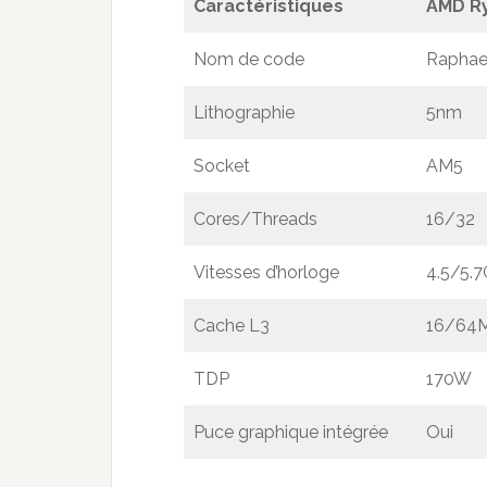
Caractéristiques
AMD Ry
Nom de code
Raphae
Lithographie
5nm
Socket
AM5
Cores/Threads
16/32
Vitesses d’horloge
4.5/5.
Cache L3
16/64
TDP
170W
Puce graphique intégrée
Oui