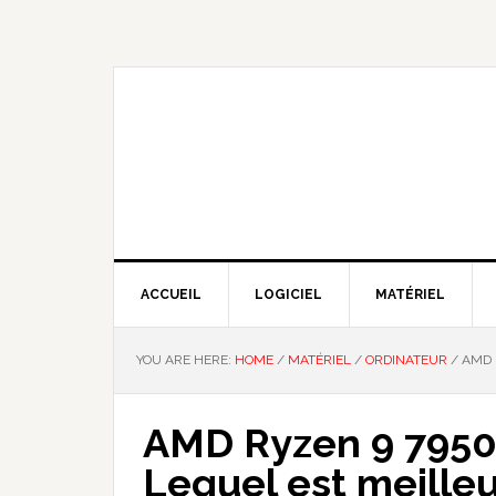
Skip
Skip
Skip
Skip
to
to
to
to
primary
main
primary
footer
navigation
content
sidebar
NOUS EXPLIQUONS LA TECHNO
ACCUEIL
LOGICIEL
MATÉRIEL
YOU ARE HERE:
HOME
/
MATÉRIEL
/
ORDINATEUR
/
AMD R
AMD Ryzen 9 7950X
Lequel est meilleu