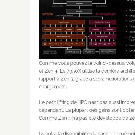
Comme vous pouvez le voir ci-dessus, voic
et Zen 4. Le 7950X utilise la dernière archi
rapport à Zen 3, grâce à ses améliorations
chargement.
Le petit lifting de l’IPC n’est pas aussi im
cependant. La plupart des gains sont obt
Comme Zen 4 n’a pas été développé de zéro, 
Quant à la disponibilité du cache de mémoi