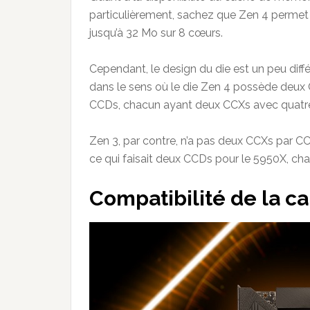
particulièrement, sachez que Zen 4 permet 
jusqu’à 32 Mo sur 8 cœurs.
Cependant, le design du die est un peu dif
dans le sens où le die Zen 4 possède deux
CCDs, chacun ayant deux CCXs avec quatre 
Zen 3, par contre, n’a pas deux CCXs par C
ce qui faisait deux CCDs pour le 5950X, ch
Compatibilité de la c