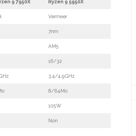
zen 9 7950X
Ryzen 9 5950X
l
Vermeer
7nm
AM5
16/32
7GHz
3.4/4.9GHz
Mo
8/64Mo
105W
Non