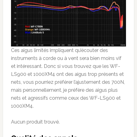
Ces aigus limités impliquent qu’écouter des
instruments à corde ou à vent sera bien moins vif
et intéressant. Donc si vous trouvez que les WF-
LS900 et 1000XM4 ont des aigus trop présents et
nets, vous pourriez préférer l’ajustement des 700N,
mais personnellement, je préfère des aigus plus
nets et agressifs comme ceux des WF-LS900 et
1000XM4.
Aucun produit trouvé.