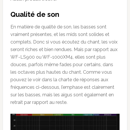
Qualité de son
En matière de qualité de son, les basses sont
vraiment présentes, et les mids sont solides et
complets. Donc si vous écoutez du chant, les voix
seront riches et bien rendues. Mais par rapport aux
WF-LS900 ou WF-1000XM4, elles sont plus
douces, parfois même fades pour certains, dans
les octaves plus hautes du chant. Comme vous
pouvez le voir dans la charte de réponses aux
fréquences ci-dessous, l’emphase est clairement
sur les basses, mais les aigus sont également en
retrait par rapport au reste.