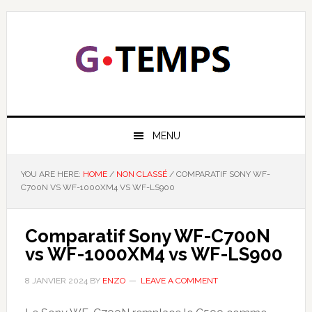
Skip
Skip
Skip
Skip
to
to
to
to
primary
main
primary
footer
navigation
content
sidebar
GTEMPS
NOUS EXPLIQUONS LA TECHNOLOGIE
MENU
YOU ARE HERE:
HOME
/
NON CLASSÉ
/
COMPARATIF SONY WF-
C700N VS WF-1000XM4 VS WF-LS900
Comparatif Sony WF-C700N
vs WF-1000XM4 vs WF-LS900
8 JANVIER 2024
BY
ENZO
LEAVE A COMMENT