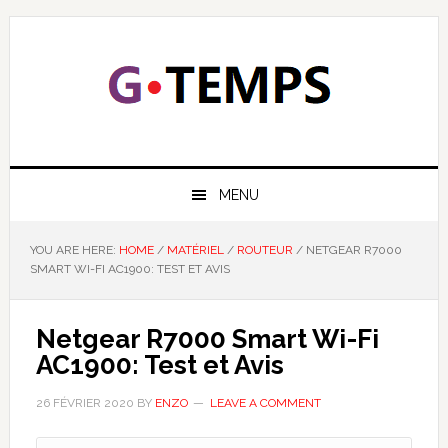
Skip
Skip
Skip
Skip
to
to
to
to
primary
main
primary
footer
navigation
content
sidebar
GTEMPS
NOUS EXPLIQUONS LA TECHNOLOGIE
MENU
YOU ARE HERE:
HOME
/
MATÉRIEL
/
ROUTEUR
/
NETGEAR R7000
SMART WI-FI AC1900: TEST ET AVIS
Netgear R7000 Smart Wi-Fi
AC1900: Test et Avis
26 FÉVRIER 2020
BY
ENZO
LEAVE A COMMENT