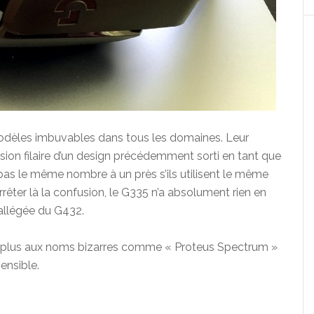
odèles imbuvables dans tous les domaines. Leur
sion filaire d’un design précédemment sorti en tant que
pas le même nombre à un près s’ils utilisent le même
êter là la confusion, le G335 n’a absolument rien en
allégée du G432.
 de plus aux noms bizarres comme « Proteus Spectrum »
ensible.