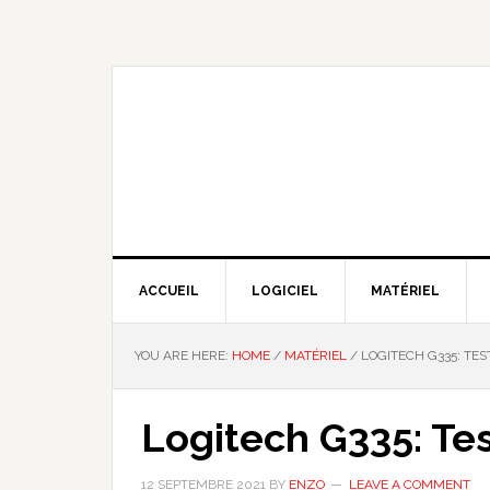
Skip
Skip
Skip
Skip
to
to
to
to
primary
main
primary
footer
navigation
content
sidebar
NOUS EXPLIQUONS LA TECHNO
ACCUEIL
LOGICIEL
MATÉRIEL
YOU ARE HERE:
HOME
/
MATÉRIEL
/
LOGITECH G335: TEST
Logitech G335: Tes
12 SEPTEMBRE 2021
BY
ENZO
LEAVE A COMMENT