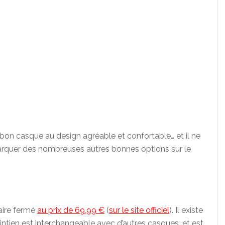
bon casque au design agréable et confortable… et il ne
arquer des nombreuses autres bonnes options sur le
aire fermé
au prix de 69,99 €
(
sur le site officiel
). Il existe
intien est interchangeable avec d’autres casques, et est