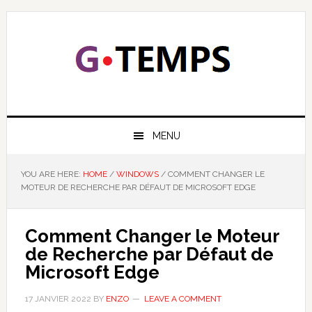
Skip
Skip
Skip
Skip
to
to
to
to
primary
main
primary
footer
navigation
content
sidebar
GTEMPS
NOUS EXPLIQUONS LA TECHNOLOGIE
MENU
YOU ARE HERE:
HOME
/
WINDOWS
/
COMMENT CHANGER LE
MOTEUR DE RECHERCHE PAR DÉFAUT DE MICROSOFT EDGE
Comment Changer le Moteur
de Recherche par Défaut de
Microsoft Edge
17 JANVIER 2022
BY
ENZO
LEAVE A COMMENT