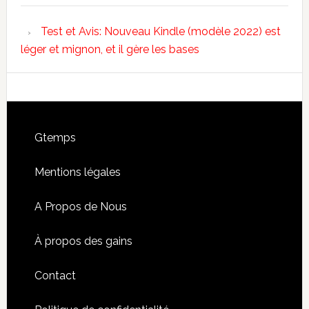
Test et Avis: Nouveau Kindle (modèle 2022) est
léger et mignon, et il gère les bases
Footer
Gtemps
Mentions légales
A Propos de Nous
À propos des gains
Contact