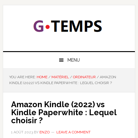
Skip
Skip
Skip
Skip
to
to
to
to
primary
main
primary
footer
navigation
content
sidebar
GTEMPS
NOUS EXPLIQUONS LA TECHNOLOGIE
MENU
YOU ARE HERE:
HOME
/
MATÉRIEL
/
ORDINATEUR
/
AMAZON
KINDLE (2022) VS KINDLE PAPERWHITE : LEQUEL CHOISIR ?
Amazon Kindle (2022) vs
Kindle Paperwhite : Lequel
choisir ?
1 AOÛT 2023
BY
ENZO
LEAVE A COMMENT