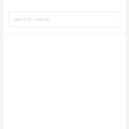
Primary
Search
Sidebar
this
website