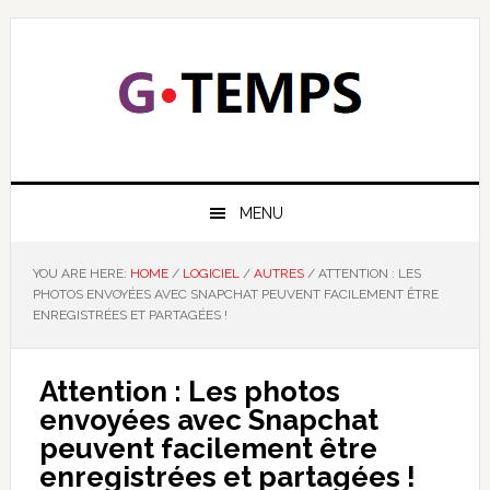
Skip
Skip
Skip
Skip
to
to
to
to
primary
main
primary
footer
navigation
content
sidebar
GTEMPS
NOUS EXPLIQUONS LA TECHNOLOGIE
MENU
YOU ARE HERE:
HOME
/
LOGICIEL
/
AUTRES
/
ATTENTION : LES
PHOTOS ENVOYÉES AVEC SNAPCHAT PEUVENT FACILEMENT ÊTRE
ENREGISTRÉES ET PARTAGÉES !
Attention : Les photos
envoyées avec Snapchat
peuvent facilement être
enregistrées et partagées !