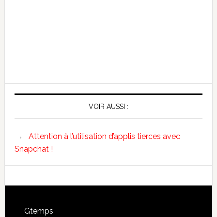
VOIR AUSSI :
Attention à l’utilisation d’applis tierces avec
Snapchat !
Footer
Gtemps