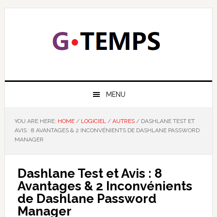
Skip
Skip
Skip
Skip
to
to
to
to
primary
main
primary
footer
navigation
content
sidebar
GTEMPS
NOUS EXPLIQUONS LA TECHNOLOGIE
MENU
YOU ARE HERE:
HOME
/
LOGICIEL
/
AUTRES
/
DASHLANE TEST ET
AVIS : 8 AVANTAGES & 2 INCONVÉNIENTS DE DASHLANE PASSWORD
MANAGER
Dashlane Test et Avis : 8
Avantages & 2 Inconvénients
de Dashlane Password
Manager