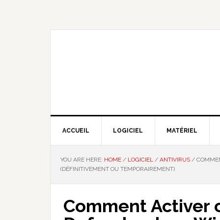
Skip
Skip
Skip
Skip
to
to
to
to
primary
main
primary
footer
navigation
content
sidebar
NOUS EXPLIQUONS LA TECHNO
ACCUEIL
LOGICIEL
MATÉRIEL
YOU ARE HERE:
HOME
/
LOGICIEL
/
ANTIVIRUS
/
COMMENT
(DÉFINITIVEMENT OU TEMPORAIREMENT)
Comment Activer o